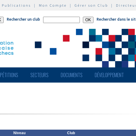
|
Publications
|
Mon Compte
|
Gérer son Club
|
Directeu
Rechercher un club
Rechercher dans le si
PÉTITIONS
SECTEURS
DOCUMENTS
DÉVELOPPEMENT
Niveau
Club