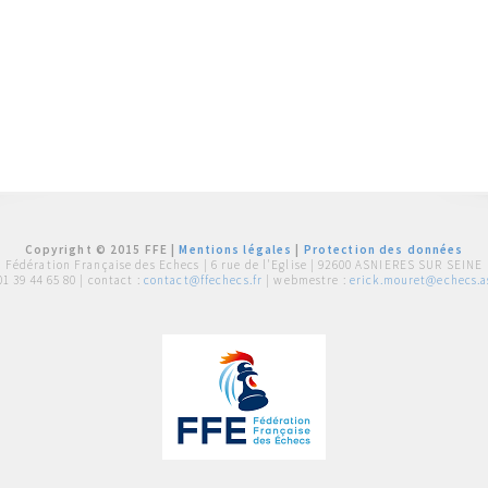
Copyright © 2015 FFE |
Mentions légales
|
Protection des données
Fédération Française des Echecs |
6 rue de l'Eglise | 92600 ASNIERES SUR SEINE
01 39 44 65 80
| contact :
contact@ffechecs.fr
| webmestre :
erick.mouret@echecs.as