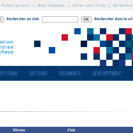
|
Publications
|
Mon Compte
|
Gérer son Club
|
Directeu
Rechercher un club
Rechercher dans le si
PÉTITIONS
SECTEURS
DOCUMENTS
DÉVELOPPEMENT
Niveau
Club