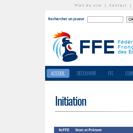
Plan du site
|
Contact
Rechercher un joueur
ACCUEIL
DÉCOUVRIR
FFE
COM
Initiation
NrFFE
Nom et Prénom