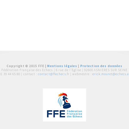
Copyright © 2015 FFE |
Mentions légales
|
Protection des données
Fédération Française des Echecs |
6 rue de l'Eglise | 92600 ASNIERES SUR SEINE
01 39 44 65 80
| contact :
contact@ffechecs.fr
| webmestre :
erick.mouret@echecs.as