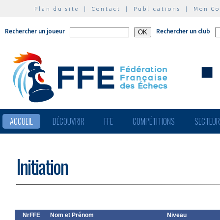
Plan du site
|
Contact
|
Publications
|
Mon C
Rechercher un joueur
Rechercher un club
ACCUEIL
DÉCOUVRIR
FFE
COMPÉTITIONS
SECTEU
Initiation
NrFFE
Nom et Prénom
Niveau