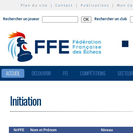
Plan du site
|
Contact
|
Publications
|
Mon C
Rechercher un joueur
Rechercher un club
ACCUEIL
DÉCOUVRIR
FFE
COMPÉTITIONS
SECTEU
Initiation
NrFFE
Nom et Prénom
Niveau