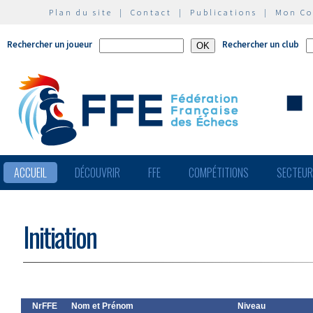
Plan du site
|
Contact
|
Publications
|
Mon C
Rechercher un joueur
Rechercher un club
ACCUEIL
DÉCOUVRIR
FFE
COMPÉTITIONS
SECTEU
Initiation
NrFFE
Nom et Prénom
Niveau