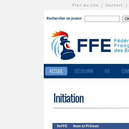
Plan du site
|
Contact
Rechercher un joueur
ACCUEIL
DÉCOUVRIR
FFE
COM
Initiation
NrFFE
Nom et Prénom