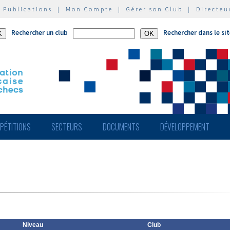
|
Publications
|
Mon Compte
|
Gérer son Club
|
Directeu
Rechercher un club
Rechercher dans le si
PÉTITIONS
SECTEURS
DOCUMENTS
DÉVELOPPEMENT
Niveau
Club