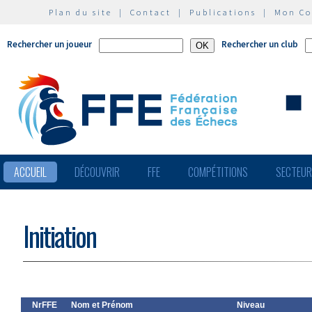
Plan du site
|
Contact
|
Publications
|
Mon C
Rechercher un joueur
Rechercher un club
ACCUEIL
DÉCOUVRIR
FFE
COMPÉTITIONS
SECTEU
Initiation
NrFFE
Nom et Prénom
Niveau