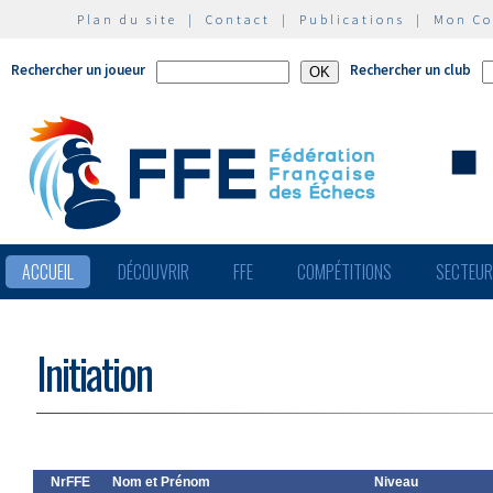
Plan du site
|
Contact
|
Publications
|
Mon C
Rechercher un joueur
Rechercher un club
ACCUEIL
DÉCOUVRIR
FFE
COMPÉTITIONS
SECTEU
Initiation
NrFFE
Nom et Prénom
Niveau