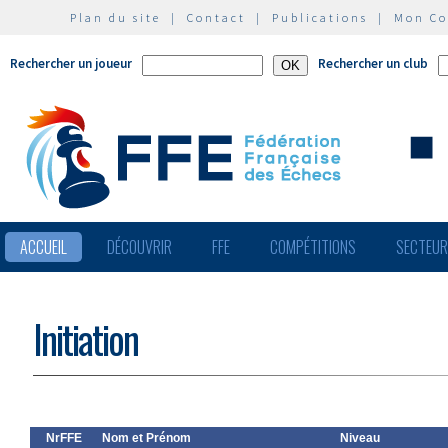
Plan du site
|
Contact
|
Publications
|
Mon C
Rechercher un joueur
Rechercher un club
ACCUEIL
DÉCOUVRIR
FFE
COMPÉTITIONS
SECTEU
Initiation
NrFFE
Nom et Prénom
Niveau