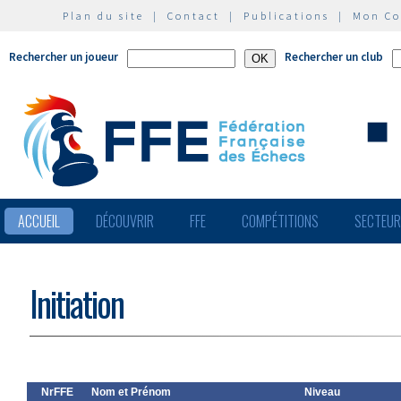
Plan du site
|
Contact
|
Publications
|
Mon C
Rechercher un joueur
Rechercher un club
ACCUEIL
DÉCOUVRIR
FFE
COMPÉTITIONS
SECTEU
Initiation
NrFFE
Nom et Prénom
Niveau