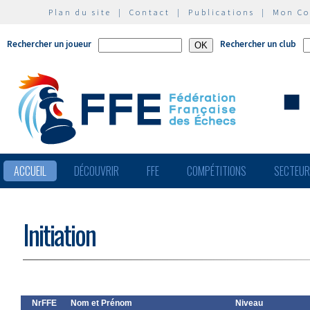
Plan du site
|
Contact
|
Publications
|
Mon C
Rechercher un joueur
Rechercher un club
ACCUEIL
DÉCOUVRIR
FFE
COMPÉTITIONS
SECTEU
Initiation
NrFFE
Nom et Prénom
Niveau