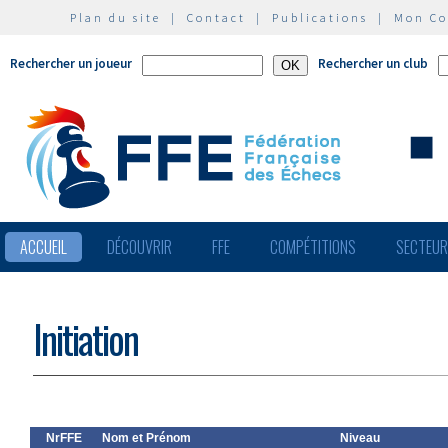
Plan du site
|
Contact
|
Publications
|
Mon C
Rechercher un joueur
Rechercher un club
ACCUEIL
DÉCOUVRIR
FFE
COMPÉTITIONS
SECTEU
Initiation
NrFFE
Nom et Prénom
Niveau