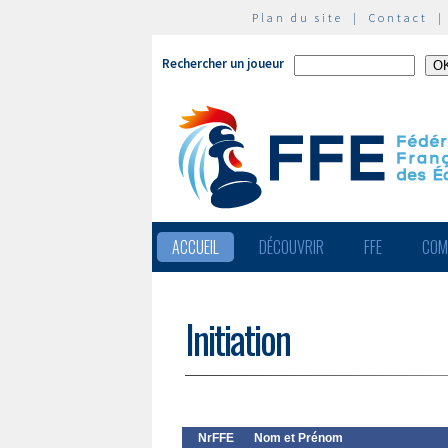
Plan du site
|
Contact
Rechercher un joueur
ACCUEIL
DÉCOUVRIR
FFE
COM
Initiation
NrFFE
Nom et Prénom