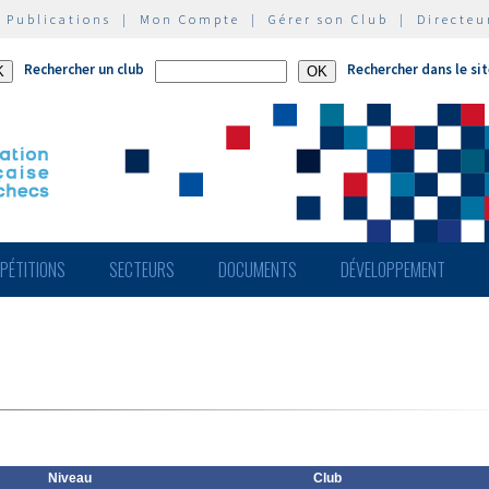
|
Publications
|
Mon Compte
|
Gérer son Club
|
Directeu
Rechercher un club
Rechercher dans le si
PÉTITIONS
SECTEURS
DOCUMENTS
DÉVELOPPEMENT
Niveau
Club