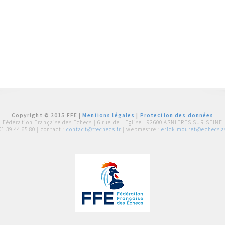
Copyright © 2015 FFE |
Mentions légales
|
Protection des données
Fédération Française des Echecs |
6 rue de l'Eglise | 92600 ASNIERES SUR SEINE
01 39 44 65 80
| contact :
contact@ffechecs.fr
| webmestre :
erick.mouret@echecs.as