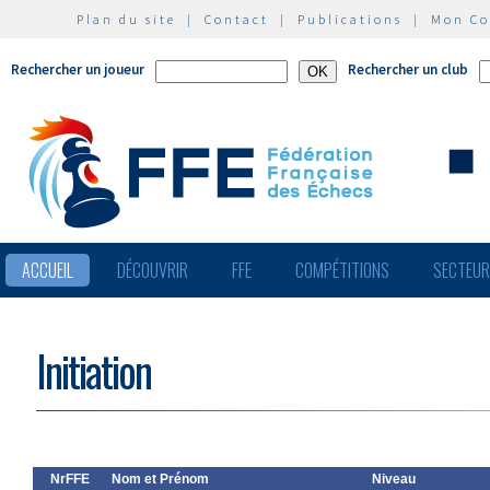
Plan du site
|
Contact
|
Publications
|
Mon C
Rechercher un joueur
Rechercher un club
ACCUEIL
DÉCOUVRIR
FFE
COMPÉTITIONS
SECTEU
Initiation
NrFFE
Nom et Prénom
Niveau