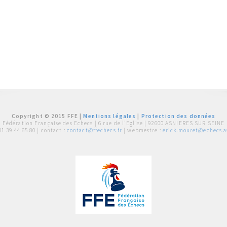
Copyright © 2015 FFE |
Mentions légales
|
Protection des données
Fédération Française des Echecs |
6 rue de l'Eglise | 92600 ASNIERES SUR SEINE
01 39 44 65 80
| contact :
contact@ffechecs.fr
| webmestre :
erick.mouret@echecs.as