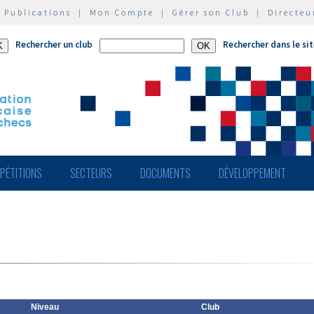
|
Publications
|
Mon Compte
|
Gérer son Club
|
Directeu
Rechercher un club
Rechercher dans le si
PÉTITIONS
SECTEURS
DOCUMENTS
DÉVELOPPEMENT
Niveau
Club