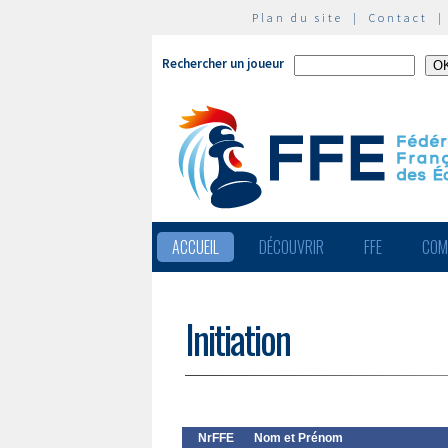
Plan du site
|
Contact
Rechercher un joueur
ACCUEIL
DÉCOUVRIR
FFE
COM
Initiation
NrFFE
Nom et Prénom