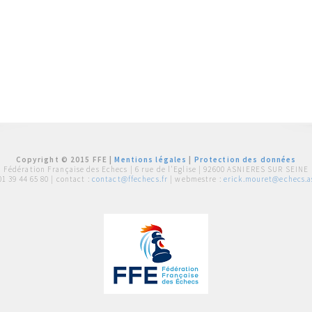
Copyright © 2015 FFE |
Mentions légales
|
Protection des données
Fédération Française des Echecs |
6 rue de l'Eglise | 92600 ASNIERES SUR SEINE
01 39 44 65 80
| contact :
contact@ffechecs.fr
| webmestre :
erick.mouret@echecs.as