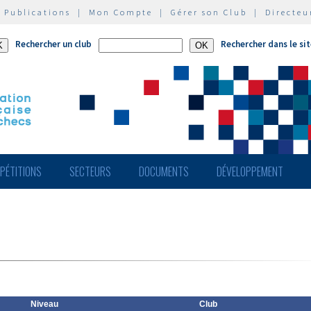
|
Publications
|
Mon Compte
|
Gérer son Club
|
Directeu
Rechercher un club
Rechercher dans le si
PÉTITIONS
SECTEURS
DOCUMENTS
DÉVELOPPEMENT
Niveau
Club