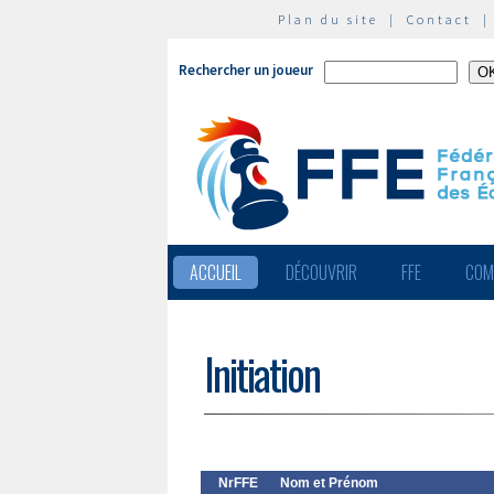
Plan du site
|
Contact
Rechercher un joueur
ACCUEIL
DÉCOUVRIR
FFE
COM
Initiation
NrFFE
Nom et Prénom