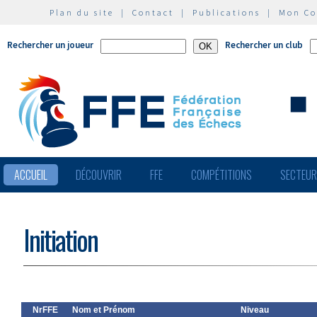
Plan du site
|
Contact
|
Publications
|
Mon C
Rechercher un joueur
Rechercher un club
ACCUEIL
DÉCOUVRIR
FFE
COMPÉTITIONS
SECTEU
Initiation
NrFFE
Nom et Prénom
Niveau