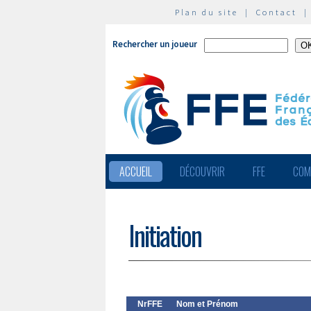
Plan du site
|
Contact
Rechercher un joueur
ACCUEIL
DÉCOUVRIR
FFE
COM
Initiation
NrFFE
Nom et Prénom