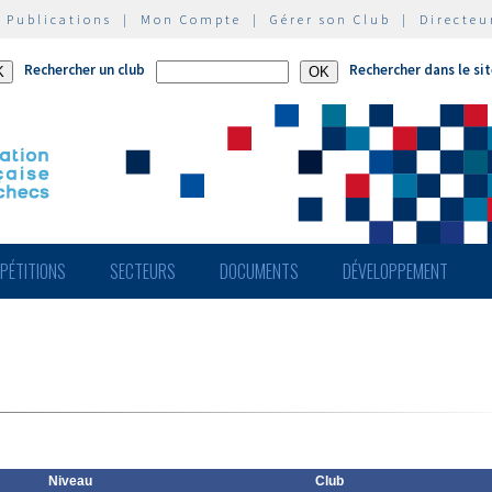
|
Publications
|
Mon Compte
|
Gérer son Club
|
Directeu
Rechercher un club
Rechercher dans le si
PÉTITIONS
SECTEURS
DOCUMENTS
DÉVELOPPEMENT
Niveau
Club