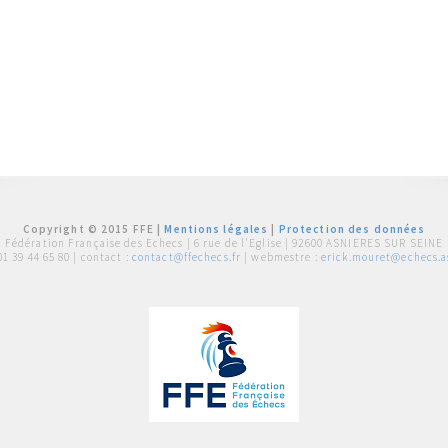
Copyright © 2015 FFE |
Mentions légales
|
Protection des données
Fédération Française des Echecs |
6 rue de l'Eglise | 92600 ASNIERES SUR SEINE
01 39 44 65 80
| contact :
contact@ffechecs.fr
| webmestre :
erick.mouret@echecs.as