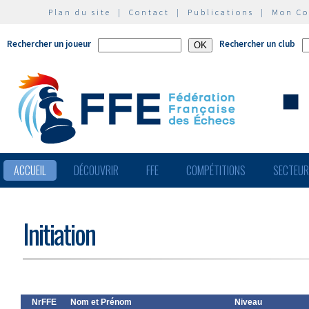
Plan du site
|
Contact
|
Publications
|
Mon C
Rechercher un joueur
Rechercher un club
ACCUEIL
DÉCOUVRIR
FFE
COMPÉTITIONS
SECTEU
Initiation
NrFFE
Nom et Prénom
Niveau