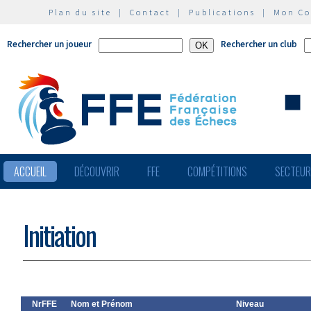
Plan du site
|
Contact
|
Publications
|
Mon C
Rechercher un joueur
Rechercher un club
ACCUEIL
DÉCOUVRIR
FFE
COMPÉTITIONS
SECTEU
Initiation
NrFFE
Nom et Prénom
Niveau