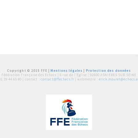
Copyright © 2015 FFE |
Mentions légales
|
Protection des données
Fédération Française des Echecs |
6 rue de l'Eglise | 92600 ASNIERES SUR SEINE
01 39 44 65 80
| contact :
contact@ffechecs.fr
| webmestre :
erick.mouret@echecs.as