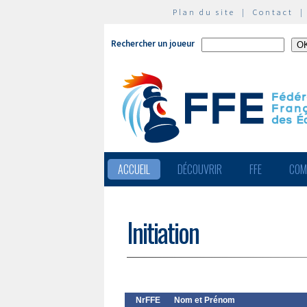
Plan du site
|
Contact
Rechercher un joueur
ACCUEIL
DÉCOUVRIR
FFE
COM
Initiation
NrFFE
Nom et Prénom