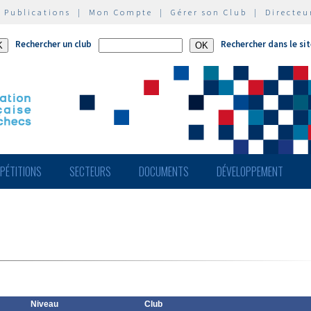
|
Publications
|
Mon Compte
|
Gérer son Club
|
Directeu
Rechercher un club
Rechercher dans le si
PÉTITIONS
SECTEURS
DOCUMENTS
DÉVELOPPEMENT
Niveau
Club