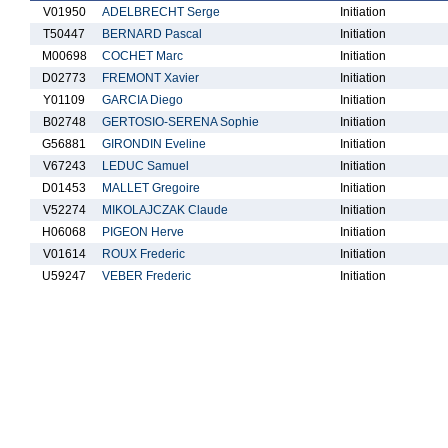
V01950
ADELBRECHT Serge
Initiation
T50447
BERNARD Pascal
Initiation
M00698
COCHET Marc
Initiation
D02773
FREMONT Xavier
Initiation
Y01109
GARCIA Diego
Initiation
B02748
GERTOSIO-SERENA Sophie
Initiation
G56881
GIRONDIN Eveline
Initiation
V67243
LEDUC Samuel
Initiation
D01453
MALLET Gregoire
Initiation
V52274
MIKOLAJCZAK Claude
Initiation
H06068
PIGEON Herve
Initiation
V01614
ROUX Frederic
Initiation
U59247
VEBER Frederic
Initiation