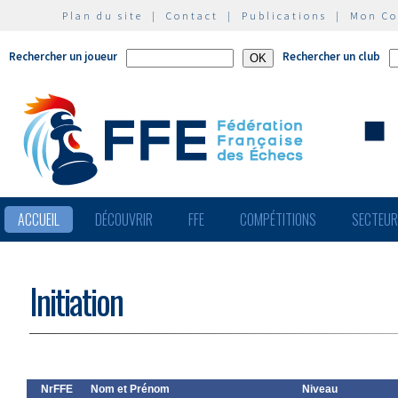
Plan du site
|
Contact
|
Publications
|
Mon C
Rechercher un joueur
Rechercher un club
ACCUEIL
DÉCOUVRIR
FFE
COMPÉTITIONS
SECTEU
Initiation
NrFFE
Nom et Prénom
Niveau