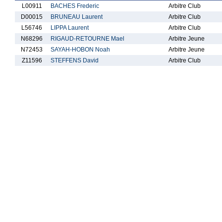
L00911
BACHES Frederic
Arbitre Club
D00015
BRUNEAU Laurent
Arbitre Club
L56746
LIPPA Laurent
Arbitre Club
N68296
RIGAUD-RETOURNE Mael
Arbitre Jeune
N72453
SAYAH-HOBON Noah
Arbitre Jeune
Z11596
STEFFENS David
Arbitre Club