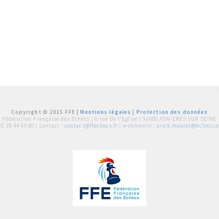
Copyright © 2015 FFE |
Mentions légales
|
Protection des données
Fédération Française des Echecs |
6 rue de l'Eglise | 92600 ASNIERES SUR SEINE
01 39 44 65 80
| contact :
contact@ffechecs.fr
| webmestre :
erick.mouret@echecs.as