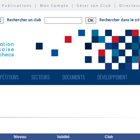
|
Publications
|
Mon Compte
|
Gérer son Club
|
Directeu
Rechercher un club
Rechercher dans le si
PÉTITIONS
SECTEURS
DOCUMENTS
DÉVELOPPEMENT
Niveau
Validité
Club