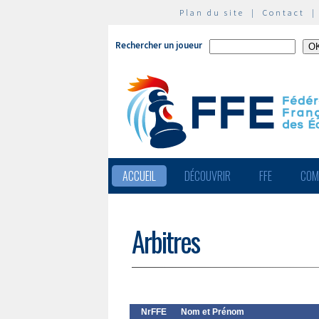
Plan du site
|
Contact
Rechercher un joueur
ACCUEIL
DÉCOUVRIR
FFE
COM
Arbitres
NrFFE
Nom et Prénom