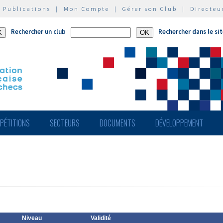
|
Publications
|
Mon Compte
|
Gérer son Club
|
Directeu
Rechercher un club
Rechercher dans le si
PÉTITIONS
SECTEURS
DOCUMENTS
DÉVELOPPEMENT
Niveau
Validité