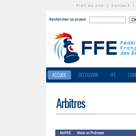
Plan du site
|
Contact
Rechercher un joueur
ACCUEIL
DÉCOUVRIR
FFE
COM
Arbitres
NrFFE
Nom et Prénom