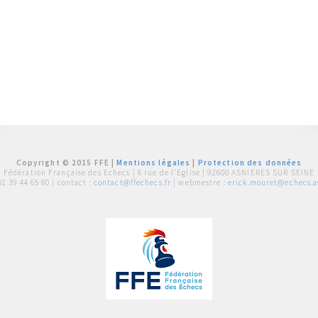
Copyright © 2015 FFE |
Mentions légales
|
Protection des données
Fédération Française des Echecs |
6 rue de l'Eglise | 92600 ASNIERES SUR SEINE
01 39 44 65 80
| contact :
contact@ffechecs.fr
| webmestre :
erick.mouret@echecs.as