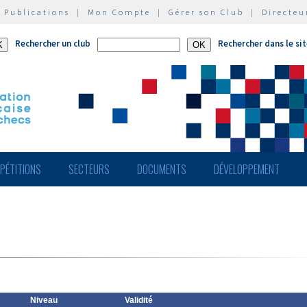
|
Publications
|
Mon Compte
|
Gérer son Club
|
Directeu
Rechercher un club
Rechercher dans le si
PÉTITIONS
SECTEURS
DOCUMENTS
DÉVELOPPEMENT
Niveau
Validité