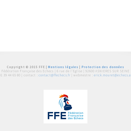
Copyright © 2015 FFE |
Mentions légales
|
Protection des données
Fédération Française des Echecs |
6 rue de l'Eglise | 92600 ASNIERES SUR SEINE
01 39 44 65 80
| contact :
contact@ffechecs.fr
| webmestre :
erick.mouret@echecs.as