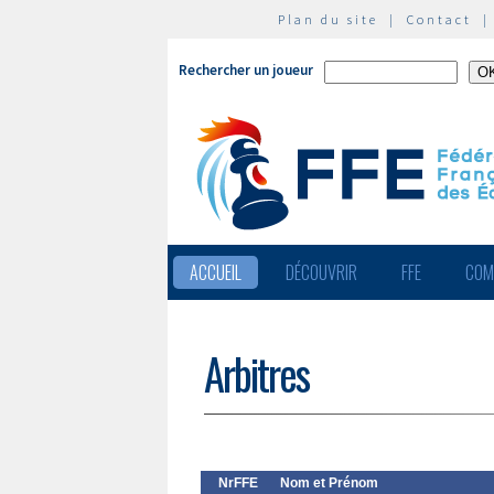
Plan du site
|
Contact
Rechercher un joueur
ACCUEIL
DÉCOUVRIR
FFE
COM
Arbitres
NrFFE
Nom et Prénom