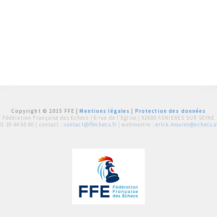
Copyright © 2015 FFE |
Mentions légales
|
Protection des données
Fédération Française des Echecs |
6 rue de l'Eglise | 92600 ASNIERES SUR SEINE
01 39 44 65 80
| contact :
contact@ffechecs.fr
| webmestre :
erick.mouret@echecs.as