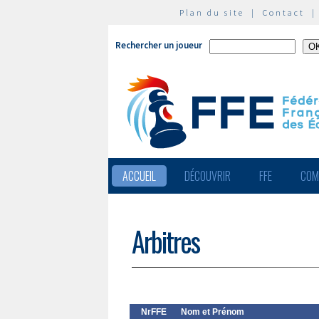
Plan du site
|
Contact
Rechercher un joueur
ACCUEIL
DÉCOUVRIR
FFE
COM
Arbitres
NrFFE
Nom et Prénom