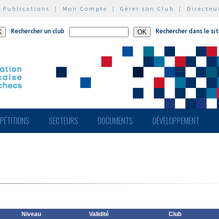
|
Publications
|
Mon Compte
|
Gérer son Club
|
Directeu
Rechercher un club
Rechercher dans le si
PÉTITIONS
SECTEURS
DOCUMENTS
DÉVELOPPEMENT
Niveau
Validité
Club