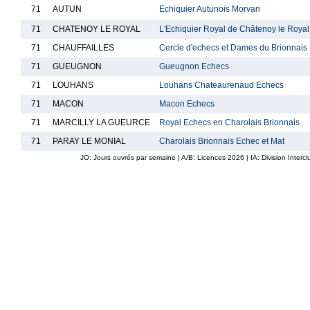
71
AUTUN
Echiquier Autunois Morvan
71
CHATENOY LE ROYAL
L'Echiquier Royal de Châtenoy le Royal
71
CHAUFFAILLES
Cercle d'echecs et Dames du Brionnais
71
GUEUGNON
Gueugnon Echecs
71
LOUHANS
Louhans Chateaurenaud Echecs
71
MACON
Macon Echecs
71
MARCILLY LA GUEURCE
Royal Echecs en Charolais Brionnais
71
PARAY LE MONIAL
Charolais Brionnais Echec et Mat
JO: Jours ouvrés par semaine | A/B: Licences
2026
| IA: Division Interc