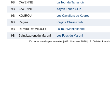
9B
CAYENNE
La Tour du Tamanoir
9B
CAYENNE
Kayen Echec Club
9B
KOUROU
Les Cavaliers de Kourou
9B
Regina
Regina Chess Club
9B
REMIRE MONTJOLY
La Tour Montjolienne
9B
Saint Laurent du Maroni
Les Fous du Maroni
JO: Jours ouvrés par semaine | A/B: Licences
2026
| IA: Division Interc