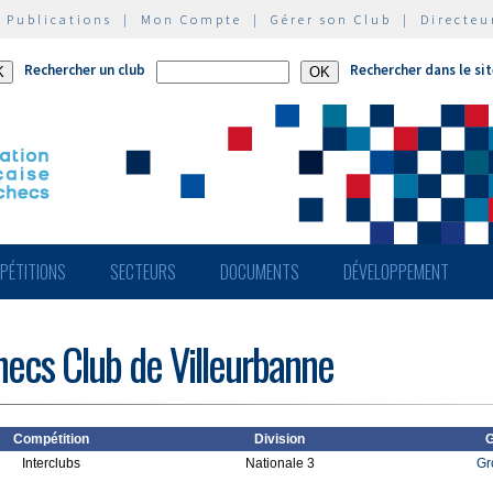
|
Publications
|
Mon Compte
|
Gérer son Club
|
Directeu
Rechercher un club
Rechercher dans le si
PÉTITIONS
SECTEURS
DOCUMENTS
DÉVELOPPEMENT
hecs Club de Villeurbanne
Compétition
Division
G
Interclubs
Nationale 3
Gr