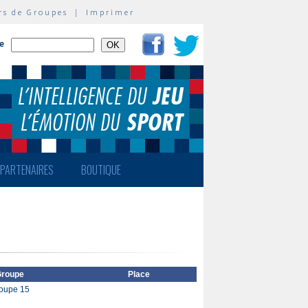
rs de Groupes
|
Imprimer
te
PARTENAIRES
BOUTIQUE
roupe
Place
oupe 15