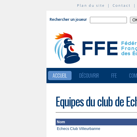
Plan du site
|
Contact
Rechercher un joueur
ACCUEIL
DÉCOUVRIR
FFE
COM
Equipes du club de Ec
Nom
Echecs Club Villeurbanne