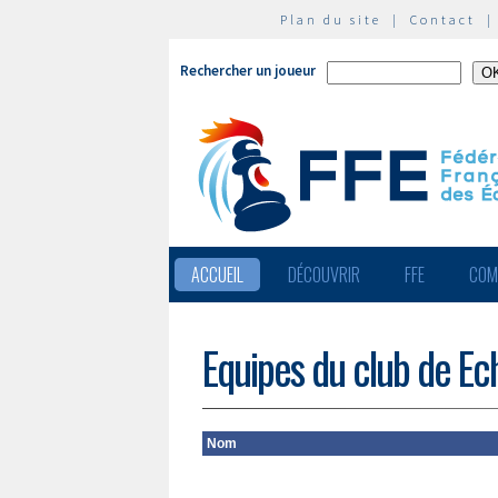
Plan du site
|
Contact
Rechercher un joueur
ACCUEIL
DÉCOUVRIR
FFE
COM
Equipes du club de Ec
Nom