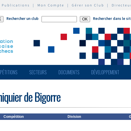
|
Publications
|
Mon Compte
|
Gérer son Club
|
Directeu
Rechercher un club
Rechercher dans le si
PÉTITIONS
SECTEURS
DOCUMENTS
DÉVELOPPEMENT
hiquier de Bigorre
Compétition
Division
G