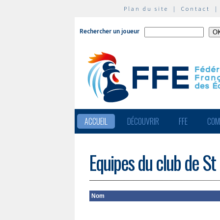
Plan du site
|
Contact
Rechercher un joueur
ACCUEIL
DÉCOUVRIR
FFE
COM
Equipes du club de St
Nom