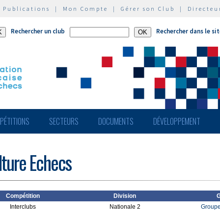
|
Publications
|
Mon Compte
|
Gérer son Club
|
Directeu
Rechercher un club
Rechercher dans le si
PÉTITIONS
SECTEURS
DOCUMENTS
DÉVELOPPEMENT
lture Echecs
Compétition
Division
G
Interclubs
Nationale 2
Groupe