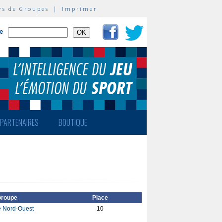
rs de Groupes
|
Imprimer
te
PARTENAIRES
BOUTIQUE
roupe
Place
 Nord-Ouest
10