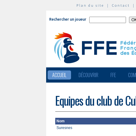
Plan du site
|
Contact
Rechercher un joueur
ACCUEIL
DÉCOUVRIR
FFE
COM
Equipes du club de Cu
Nom
Suresnes