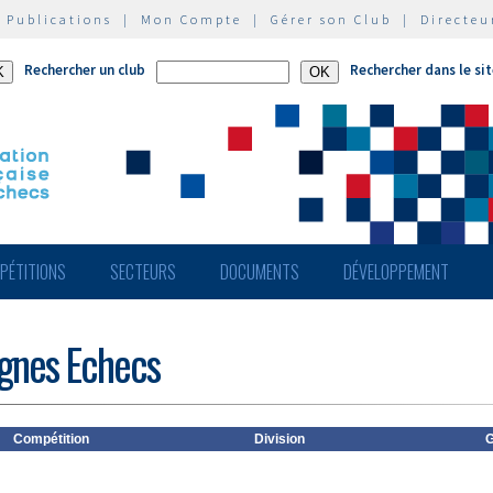
|
Publications
|
Mon Compte
|
Gérer son Club
|
Directeu
Rechercher un club
Rechercher dans le si
PÉTITIONS
SECTEURS
DOCUMENTS
DÉVELOPPEMENT
agnes Echecs
Compétition
Division
G