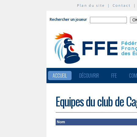
Plan du site
|
Contact
Rechercher un joueur
ACCUEIL
DÉCOUVRIR
FFE
COM
Equipes du club de C
Nom