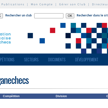
|
Publications
|
Mon Compte
|
Gérer son Club
|
Directeu
Rechercher un club
Rechercher dans le si
PÉTITIONS
SECTEURS
DOCUMENTS
DÉVELOPPEMENT
iganechecs
Compétition
Division
G