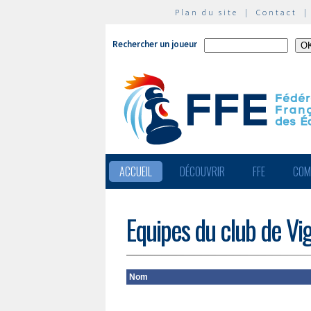
Plan du site
|
Contact
Rechercher un joueur
ACCUEIL
DÉCOUVRIR
FFE
COM
Equipes du club de V
Nom