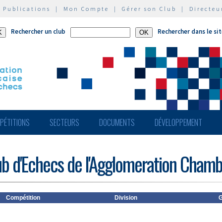
|
Publications
|
Mon Compte
|
Gérer son Club
|
Directeu
Rechercher un club
Rechercher dans le si
PÉTITIONS
SECTEURS
DOCUMENTS
DÉVELOPPEMENT
ub d'Echecs de l'Agglomeration Cham
Compétition
Division
G