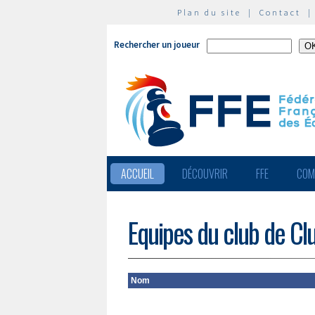
Plan du site
|
Contact
Rechercher un joueur
ACCUEIL
DÉCOUVRIR
FFE
COM
Equipes du club de Cl
Nom