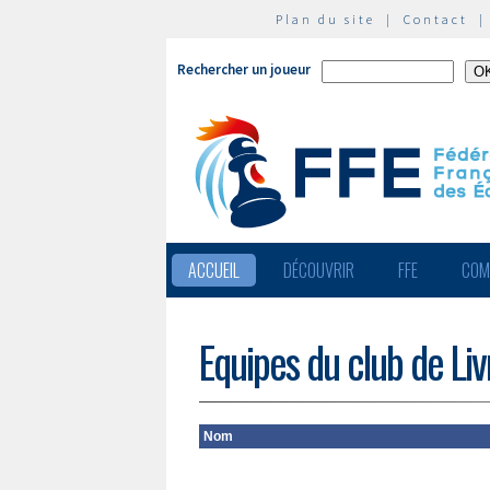
Plan du site
|
Contact
Rechercher un joueur
ACCUEIL
DÉCOUVRIR
FFE
COM
Equipes du club de Li
Nom