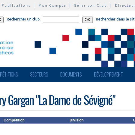
|
Publications
|
Mon Compte
|
Gérer son Club
|
Directeu
Rechercher un club
Rechercher dans le si
PÉTITIONS
SECTEURS
DOCUMENTS
DÉVELOPPEMENT
vry Gargan "La Dame de Sévigné"
Compétition
Division
G