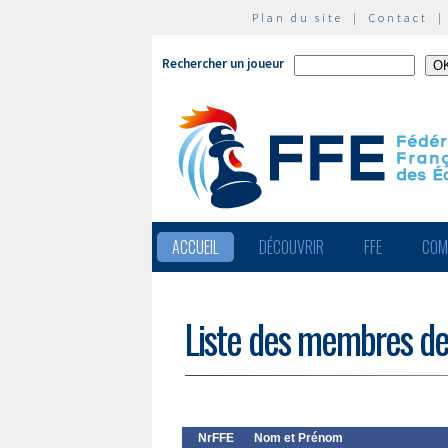
Plan du site
|
Contact
Rechercher un joueur
ACCUEIL
DÉCOUVRIR
FFE
COM
Liste des membres de
NrFFE
Nom et Prénom