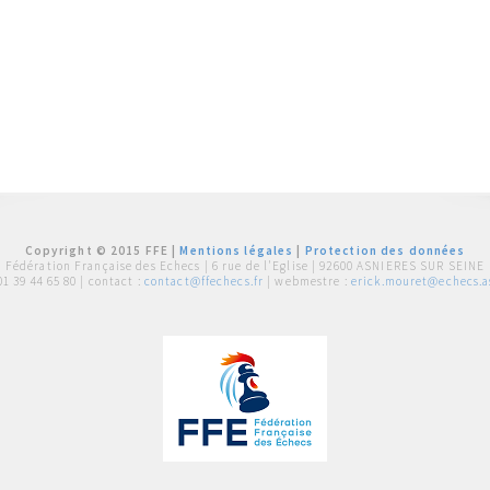
Copyright © 2015 FFE |
Mentions légales
|
Protection des données
Fédération Française des Echecs |
6 rue de l'Eglise | 92600 ASNIERES SUR SEINE
01 39 44 65 80
| contact :
contact@ffechecs.fr
| webmestre :
erick.mouret@echecs.as