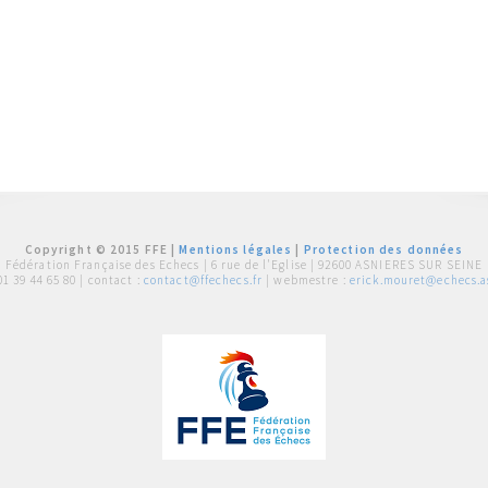
Copyright © 2015 FFE |
Mentions légales
|
Protection des données
Fédération Française des Echecs |
6 rue de l'Eglise | 92600 ASNIERES SUR SEINE
01 39 44 65 80
| contact :
contact@ffechecs.fr
| webmestre :
erick.mouret@echecs.as