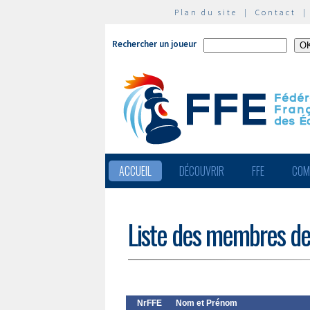
Plan du site
|
Contact
Rechercher un joueur
ACCUEIL
DÉCOUVRIR
FFE
COM
Liste des membres de
NrFFE
Nom et Prénom