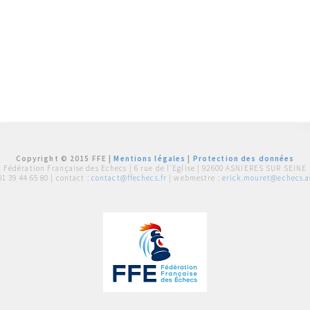
Copyright © 2015 FFE |
Mentions légales
|
Protection des données
Fédération Française des Echecs |
6 rue de l'Eglise | 92600 ASNIERES SUR SEINE
01 39 44 65 80
| contact :
contact@ffechecs.fr
| webmestre :
erick.mouret@echecs.as