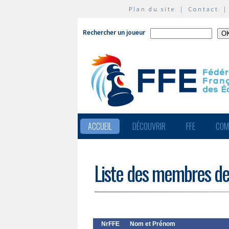
Plan du site
|
Contact
Rechercher un joueur
ACCUEIL
DÉCOUVRIR
FFE
COM
Liste des membres de
NrFFE
Nom et Prénom