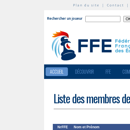
Plan du site
|
Contact
Rechercher un joueur
ACCUEIL
DÉCOUVRIR
FFE
COM
Liste des membres de
NrFFE
Nom et Prénom