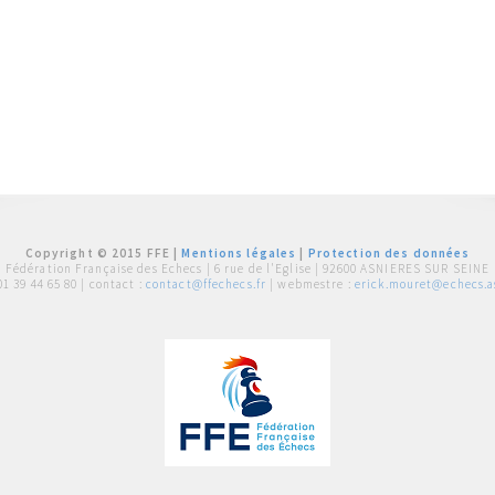
Copyright © 2015 FFE |
Mentions légales
|
Protection des données
Fédération Française des Echecs |
6 rue de l'Eglise | 92600 ASNIERES SUR SEINE
01 39 44 65 80
| contact :
contact@ffechecs.fr
| webmestre :
erick.mouret@echecs.as