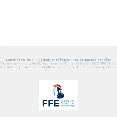
Copyright © 2015 FFE |
Mentions légales
|
Protection des données
Fédération Française des Echecs |
6 rue de l'Eglise | 92600 ASNIERES SUR SEINE
01 39 44 65 80
| contact :
contact@ffechecs.fr
| webmestre :
erick.mouret@echecs.as