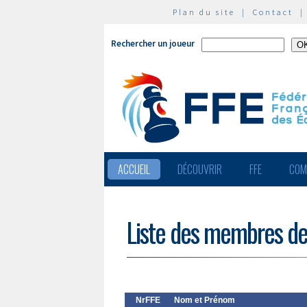
Plan du site
|
Contact
Rechercher un joueur
ACCUEIL
DÉCOUVRIR
FFE
COM
Liste des membres de
NrFFE
Nom et Prénom