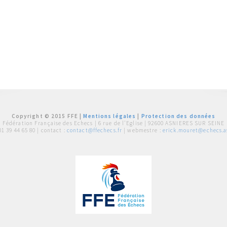
Copyright © 2015 FFE |
Mentions légales
|
Protection des données
Fédération Française des Echecs |
6 rue de l'Eglise | 92600 ASNIERES SUR SEINE
01 39 44 65 80
| contact :
contact@ffechecs.fr
| webmestre :
erick.mouret@echecs.as