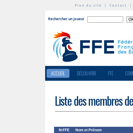
Plan du site
|
Contact
Rechercher un joueur
ACCUEIL
DÉCOUVRIR
FFE
COM
Liste des membres de
NrFFE
Nom et Prénom