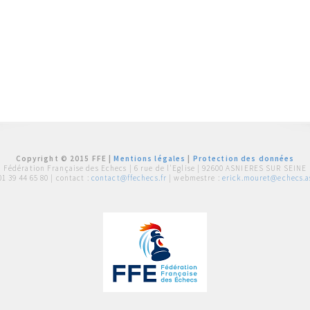
Copyright © 2015 FFE |
Mentions légales
|
Protection des données
Fédération Française des Echecs |
6 rue de l'Eglise | 92600 ASNIERES SUR SEINE
01 39 44 65 80
| contact :
contact@ffechecs.fr
| webmestre :
erick.mouret@echecs.as