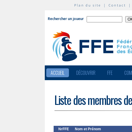
Plan du site
|
Contact
Rechercher un joueur
ACCUEIL
DÉCOUVRIR
FFE
COM
Liste des membres de
NrFFE
Nom et Prénom