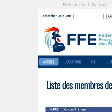
Plan du site
|
Contact
Rechercher un joueur
ACCUEIL
DÉCOUVRIR
FFE
COM
Liste des membres de
NrFFE
Nom et Prénom