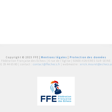
Copyright © 2015 FFE |
Mentions légales
|
Protection des données
Fédération Française des Echecs |
6 rue de l'Eglise | 92600 ASNIERES SUR SEINE
01 39 44 65 80
| contact :
contact@ffechecs.fr
| webmestre :
erick.mouret@echecs.as