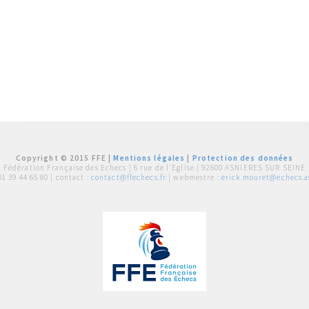
Copyright © 2015 FFE |
Mentions légales
|
Protection des données
Fédération Française des Echecs |
6 rue de l'Eglise | 92600 ASNIERES SUR SEINE
01 39 44 65 80
| contact :
contact@ffechecs.fr
| webmestre :
erick.mouret@echecs.as