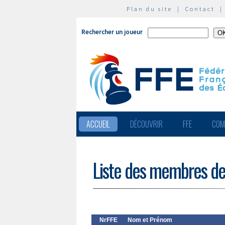
Plan du site
|
Contact
Rechercher un joueur
ACCUEIL
DÉCOUVRIR
FFE
COM
Liste des membres de
NrFFE
Nom et Prénom