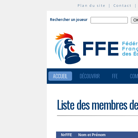
Plan du site
|
Contact
Rechercher un joueur
ACCUEIL
DÉCOUVRIR
FFE
COM
Liste des membres de
NrFFE
Nom et Prénom