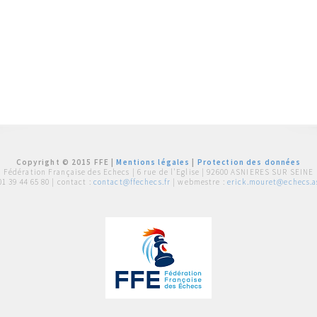
Copyright © 2015 FFE |
Mentions légales
|
Protection des données
Fédération Française des Echecs |
6 rue de l'Eglise | 92600 ASNIERES SUR SEINE
01 39 44 65 80
| contact :
contact@ffechecs.fr
| webmestre :
erick.mouret@echecs.as