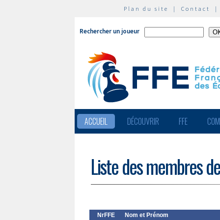
Plan du site
|
Contact
Rechercher un joueur
ACCUEIL
DÉCOUVRIR
FFE
COM
Liste des membres de
NrFFE
Nom et Prénom