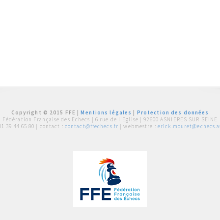
Copyright © 2015 FFE |
Mentions légales
|
Protection des données
Fédération Française des Echecs |
6 rue de l'Eglise | 92600 ASNIERES SUR SEINE
01 39 44 65 80
| contact :
contact@ffechecs.fr
| webmestre :
erick.mouret@echecs.as