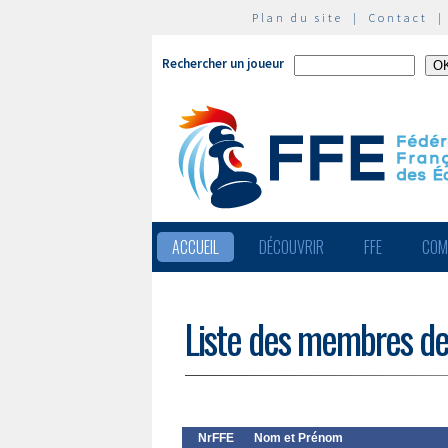
Plan du site
|
Contact
Rechercher un joueur
ACCUEIL
DÉCOUVRIR
FFE
COM
Liste des membres de
NrFFE
Nom et Prénom