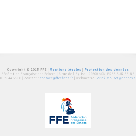
Copyright © 2015 FFE |
Mentions légales
|
Protection des données
Fédération Française des Echecs |
6 rue de l'Eglise | 92600 ASNIERES SUR SEINE
01 39 44 65 80
| contact :
contact@ffechecs.fr
| webmestre :
erick.mouret@echecs.as