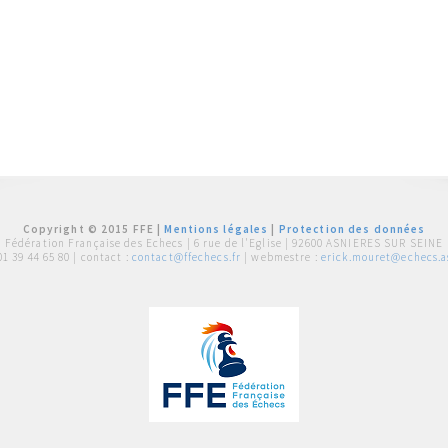
Copyright © 2015 FFE |
Mentions légales
|
Protection des données
Fédération Française des Echecs |
6 rue de l'Eglise | 92600 ASNIERES SUR SEINE
01 39 44 65 80
| contact :
contact@ffechecs.fr
| webmestre :
erick.mouret@echecs.as