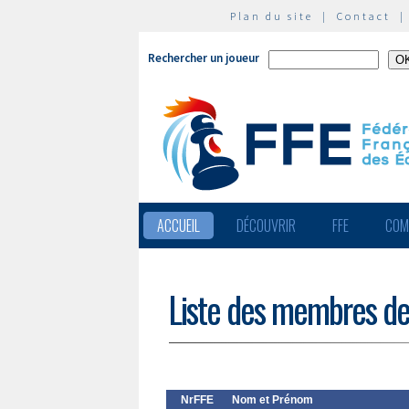
Plan du site
|
Contact
Rechercher un joueur
ACCUEIL
DÉCOUVRIR
FFE
COM
Liste des membres de
NrFFE
Nom et Prénom